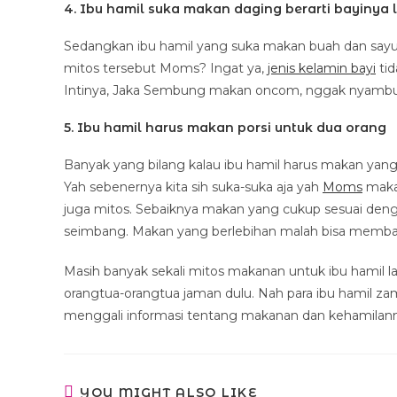
4. Ibu hamil suka makan daging berarti bayinya l
Sedangkan ibu hamil yang suka makan buah dan sayur
mitos tersebut Moms? Ingat ya,
jenis kelamin bayi
tid
Intinya, Jaka Sembung makan oncom, nggak nyam
5. Ibu hamil harus makan porsi untuk dua orang
Banyak yang bilang kalau ibu hamil harus makan yang
Yah sebenernya kita sih suka-suka aja yah
Moms
makan
juga mitos. Sebaiknya makan yang cukup sesuai denga
seimbang. Makan yang berlebihan malah bisa membah
Masih banyak sekali mitos makanan untuk ibu hamil la
orangtua-orangtua jaman dulu. Nah para ibu hamil zam
menggali informasi tentang makanan dan kehamilanmu
YOU MIGHT ALSO LIKE