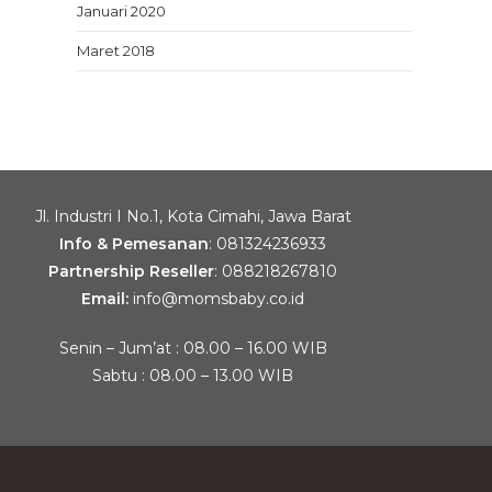
Januari 2020
Maret 2018
Jl. Industri I No.1, Kota Cimahi, Jawa Barat
Info & Pemesanan
:
081324236933
Partnership Reseller
:
088218267810
Email:
info@momsbaby.co.id
Senin – Jum’at : 08.00 – 16.00 WIB
Sabtu : 08.00 – 13.00 WIB