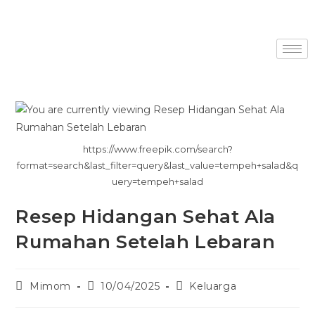
https://www.freepik.com/search?
format=search&last_filter=query&last_value=tempeh+salad&q
uery=tempeh+salad
Resep Hidangan Sehat Ala
Rumahan Setelah Lebaran
Mimom
10/04/2025
Keluarga