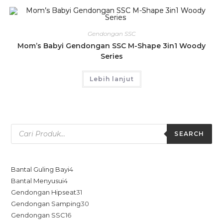
Gendongan SSC
Mom’s Babyi Gendongan SSC M-Shape 3in1 Woody
Series
Lebih lanjut
SEARCH
Bantal Guling Bayi
4
Bantal Menyusui
4
Gendongan Hipseat
31
Gendongan Samping
30
Gendongan SSC
16