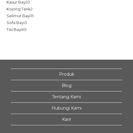
Kasur Bayi
13
Kojong Tarik
2
Selimut Bayi
15
Sofa Bayi
3
Tas Bayi
65
Produk
Blog
Tentang Kami
Hubungi Kami
Karir