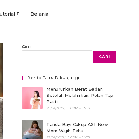
utorial
Belanja
Cari
CARI
Berita Baru Dikunjungi
Menurunkan Berat Badan
Setelah Melahirkan: Pelan Tapi
Pasti
29/04/2025
/
0 COMMENTS
Tanda Bayi Cukup ASI, New
Mom Wajib Tahu
22/04/2025
/
0 COMMENTS