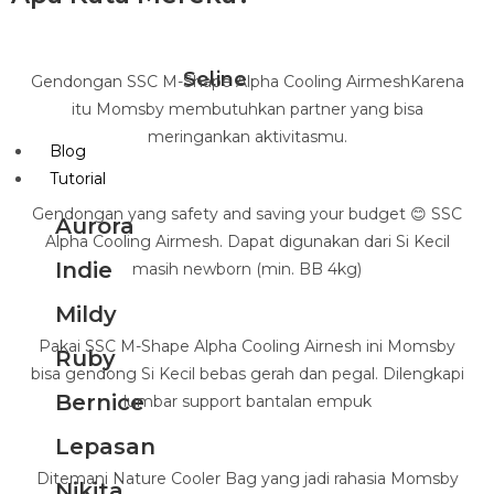
Seline
Gendongan SSC M-Shape Alpha Cooling AirmeshKarena
itu Momsby membutuhkan partner yang bisa
meringankan aktivitasmu.
Blog
Tutorial
Gendongan yang safety and saving your budget 😊 SSC
Aurora
Alpha Cooling Airmesh. Dapat digunakan dari Si Kecil
Indie
masih newborn (min. BB 4kg)
Mildy
Pakai SSC M-Shape Alpha Cooling Airnesh ini Momsby
Ruby
bisa gendong Si Kecil bebas gerah dan pegal. Dilengkapi
Bernice
lumbar support bantalan empuk
Lepasan
Ditemani Nature Cooler Bag yang jadi rahasia Momsby
Nikita