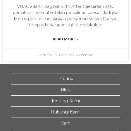
VBAC adalah Vaginal Birth After Caesarean atau
persalinan normal setelah persalinan caesar. Jadi jika
Moms pernah melakukan persalinan secara Caesar,
tetap ada harapan untuk melakukan
READ MORE »
27/10/2022
Tidak ada komentar
Produk
Blog
Tentang Kami
Hubungi Kami
Karir