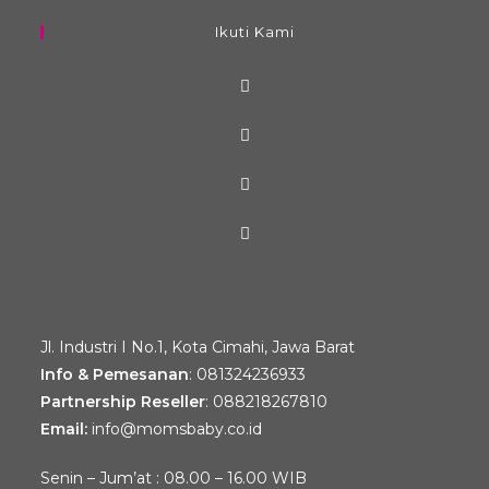
Ikuti Kami
Jl. Industri I No.1, Kota Cimahi, Jawa Barat
Info & Pemesanan
:
081324236933
Partnership Reseller
:
088218267810
Email:
info@momsbaby.co.id
Senin – Jum’at : 08.00 – 16.00 WIB