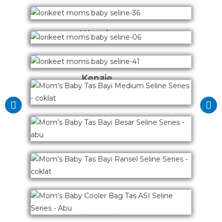
Woody
Kenzie
Lepasan
Mildy
Wilona