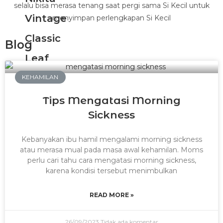
selalu bisa merasa tenang saat pergi sama Si Kecil untuk
Vintage
menyimpan perlengkapan Si Kecil
Classic
Blog
Leaf
Othello
KEHAMILAN
Wilona
Tips Mengatasi Morning
Sickness
Cloudy
Linea
Kebanyakan ibu hamil mengalami morning sickness
atau merasa mual pada masa awal kehamilan. Moms
Panna
perlu cari tahu cara mengatasi morning sickness,
karena kondisi tersebut menimbulkan
Woody
READ MORE »
Birkin
Specta
26/09/2023
Tidak ada komentar