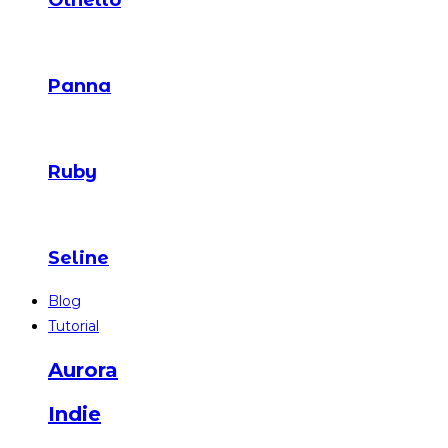
Othello
Panna
Ruby
Seline
Blog
Tutorial
Aurora
Indie