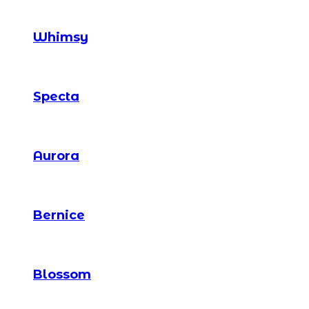
Whimsy
Specta
Aurora
Bernice
Blossom