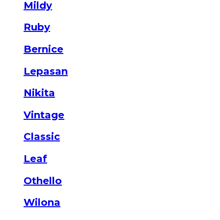
Mildy
Ruby
Bernice
Lepasan
Nikita
Vintage
Classic
Leaf
Othello
Wilona