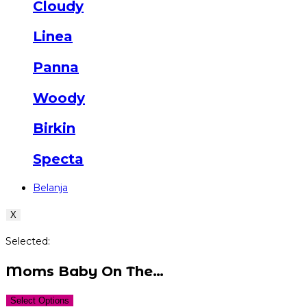
Cloudy
Linea
Panna
Woody
Birkin
Specta
Belanja
X
Selected:
Moms Baby On The…
Select Options