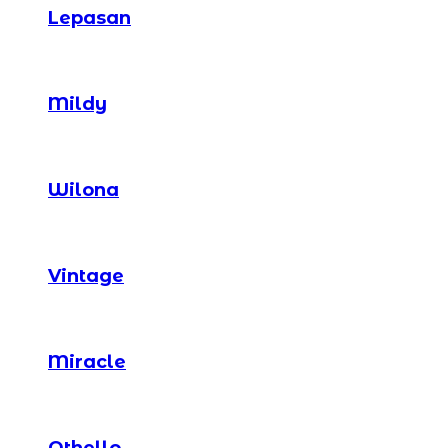
Lepasan
Mildy
Wilona
Vintage
Miracle