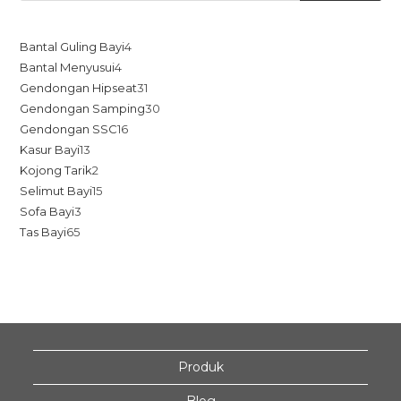
Bantal Guling Bayi
4
Bantal Menyusui
4
Gendongan Hipseat
31
Gendongan Samping
30
Gendongan SSC
16
Kasur Bayi
13
Kojong Tarik
2
Selimut Bayi
15
Sofa Bayi
3
Tas Bayi
65
Produk