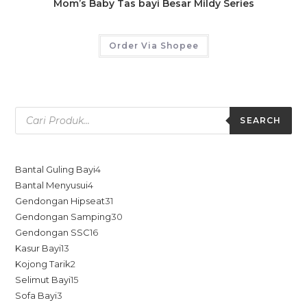
Mom’s Baby Tas bayi Besar Mildy Series
Order Via Shopee
SEARCH
Bantal Guling Bayi
4
Bantal Menyusui
4
Gendongan Hipseat
31
Gendongan Samping
30
Gendongan SSC
16
Kasur Bayi
13
Kojong Tarik
2
Selimut Bayi
15
Sofa Bayi
3