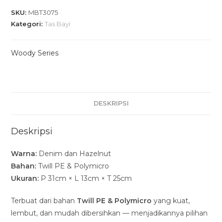
SKU:
MBT3075
Kategori:
Tas Bayi
Woody Series
DESKRIPSI
Deskripsi
Warna:
Denim dan Hazelnut
Bahan:
Twill PE & Polymicro
Ukuran:
P 31cm × L 13cm × T 25cm
Terbuat dari bahan
Twill PE & Polymicro
yang kuat,
lembut, dan mudah dibersihkan — menjadikannya pilihan