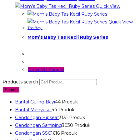
Quick View
Quick View
Tas Bayi
Mom’s Baby Tas Kecil Ruby Series
Order Via Shopee
Products search
Search
Bantal Guling Bayi
4
4 Produk
Bantal Menyusui
4
4 Produk
Gendongan Hipseat
31
31 Produk
Gendongan Samping
30
30 Produk
Gendongan SSC
16
16 Produk