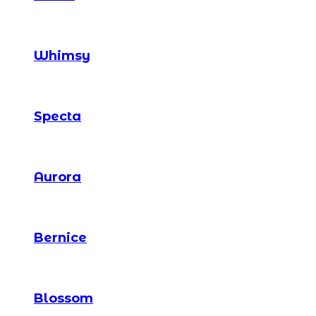
Whimsy
Specta
Aurora
Bernice
Blossom