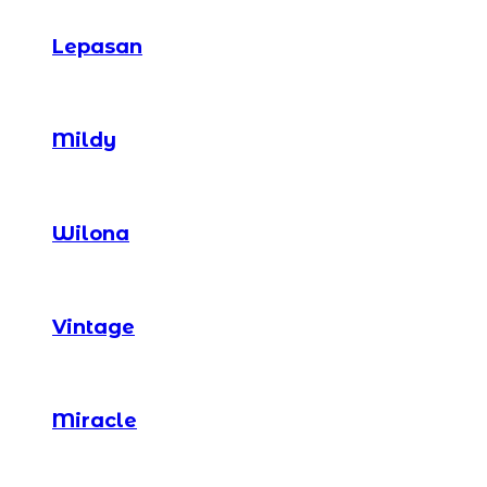
Lepasan
Mildy
Wilona
Vintage
Miracle