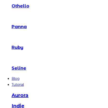
Othello
Panna
Ruby
Seline
Blog
Tutorial
Aurora
Indie