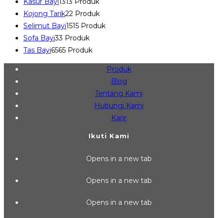
Kasur Bayi
13
13 Produk
Kojong Tarik
2
2 Produk
Selimut Bayi
15
15 Produk
Sofa Bayi
3
3 Produk
Tas Bayi
65
65 Produk
Produk
Blog
Tentang Kami
Hubungi Kami
Karir
Ikuti Kami
Opens in a new tab
Opens in a new tab
Opens in a new tab