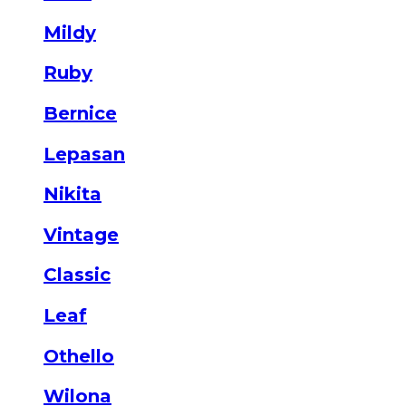
Mildy
Ruby
Bernice
Lepasan
Nikita
Vintage
Classic
Leaf
Othello
Wilona