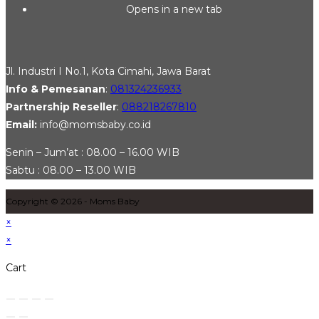
Opens in a new tab
Jl. Industri I No.1, Kota Cimahi, Jawa Barat
Info & Pemesanan
:
081324236933
Partnership Reseller
:
088218267810
Email:
info@momsbaby.co.id
Senin – Jum’at : 08.00 – 16.00 WIB
Sabtu : 08.00 – 13.00 WIB
Copyright © 2026 - Moms Baby
×
×
Cart