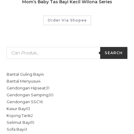
Mom’s Baby Tas Bayi Kecil Wilona Series
Order Via Shopee
SEARCH
Bantal Guling Bayi
4
Bantal Menyusui
4
Gendongan Hipseat
31
Gendongan Samping
30
Gendongan SSC
16
Kasur Bayi
13
Kojong Tarik
2
Selimut Bayi
15
Sofa Bayi
3