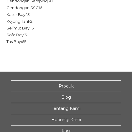
Gendongan Samping
30
Gendongan SSC
16
Kasur Bayi
13
Kojong Tarik
2
Selimut Bayi
15
Sofa Bayi
3
Tas Bayi
65
Produk
Blog
Tentang Kami
Hubungi Kami
Karir