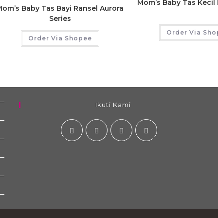
Mom’s Baby Tas Kecil 
Mom’s Baby Tas Bayi Ransel Aurora
Series
Order Via Sh
Order Via Shopee
Ikuti Kami