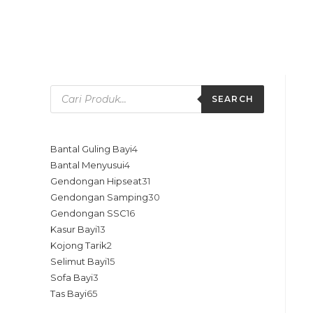
SEARCH
Bantal Guling Bayi
4
Bantal Menyusui
4
Gendongan Hipseat
31
Gendongan Samping
30
Gendongan SSC
16
Kasur Bayi
13
Kojong Tarik
2
Selimut Bayi
15
Sofa Bayi
3
Tas Bayi
65