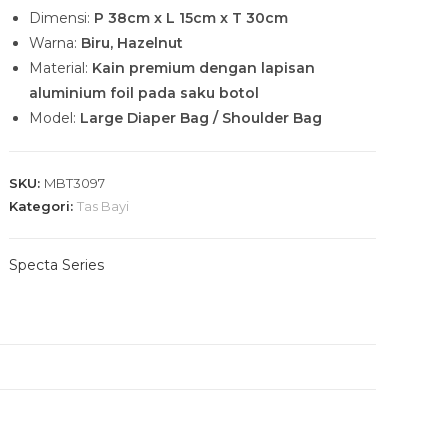
Dimensi:
P 38cm x L 15cm x T 30cm
Warna:
Biru, Hazelnut
Material:
Kain premium dengan lapisan
aluminium foil pada saku botol
Model:
Large Diaper Bag / Shoulder Bag
SKU:
MBT3097
Kategori:
Tas Bayi
Specta Series