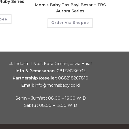
Ruby Series
Mom’s Baby Tas Bayi Besar + TBS
Aurora Series
opee
Order Via Shopee
Jl. Industri I No.1, Kota Cimahi, Jawa Barat
Info & Pemesanan
:
081324236933
Partnership Reseller
:
088218267810
Email:
info@momsbaby.co.id
Senin – Jum’at : 08.00 – 16.00 WIB
Sabtu : 08.00 – 13.00 WIB