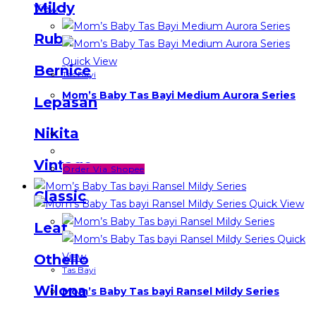
Mildy
View
Ruby
Quick View
Bernice
Tas Bayi
Mom’s Baby Tas Bayi Medium Aurora Series
Lepasan
Nikita
Vintage
Order Via Shopee
Classic
Quick View
Leaf
Quick
View
Othello
Tas Bayi
Wilona
Mom’s Baby Tas bayi Ransel Mildy Series