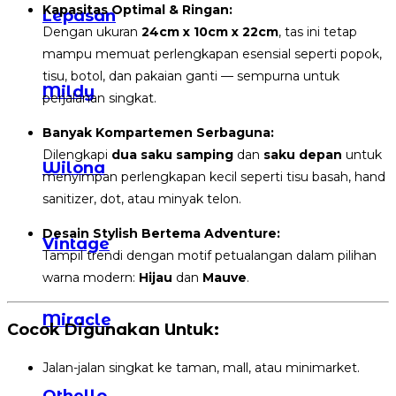
Kapasitas Optimal & Ringan:
Lepasan
Dengan ukuran
24cm x 10cm x 22cm
, tas ini tetap
mampu memuat perlengkapan esensial seperti popok,
tisu, botol, dan pakaian ganti — sempurna untuk
Mildy
perjalanan singkat.
Banyak Kompartemen Serbaguna:
Dilengkapi
dua saku samping
dan
saku depan
untuk
Wilona
menyimpan perlengkapan kecil seperti tisu basah, hand
sanitizer, dot, atau minyak telon.
Desain Stylish Bertema Adventure:
Vintage
Tampil trendi dengan motif petualangan dalam pilihan
warna modern:
Hijau
dan
Mauve
.
Miracle
Cocok Digunakan Untuk:
Jalan-jalan singkat ke taman, mall, atau minimarket.