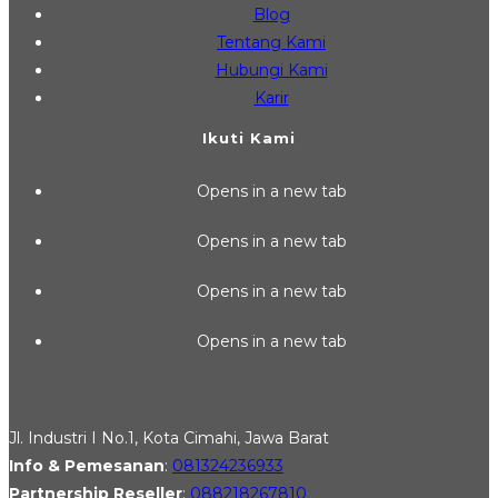
Blog
Tentang Kami
Hubungi Kami
Karir
Ikuti Kami
Opens in a new tab
Opens in a new tab
Opens in a new tab
Opens in a new tab
Jl. Industri I No.1, Kota Cimahi, Jawa Barat
Info & Pemesanan
:
081324236933
Partnership Reseller
:
088218267810