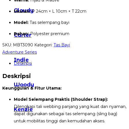
Warna:
Hijau & Mauve
Cloudy
Ukuran:
P 24cm × L 10cm × T 22cm
Model:
Tas selempang bayi
Bahan:
Polyester premium
Carter
SKU:
MBT3090
Kategori:
Tas Bayi
Adventure Series
Indie
Deskripsi
Deskripsi
Woody
Keunggulan & Fitur Utama:
Model Selempang Praktis (Shoulder Strap):
Dilengkapi tali webbing panjang yang kuat dan nyaman,
Kenzie
dapat digunakan sebagai tas selempang (sling bag)
untuk mobilitas tinggi dan kemudahan akses.