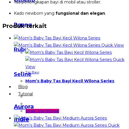
Othello
Tas perlengkapan bayi di mobil atau stroller.
Kado newborn yang
fungsional dan elegan
.
Panna
Produk terkait
Quick View
Ruby
Quick
View
Tas Bayi
Seline
Mom’s Baby Tas Bayi Kecil Wilona Series
Blog
Tutorial
Aurora
Order Via Shopee
Indie
Quick