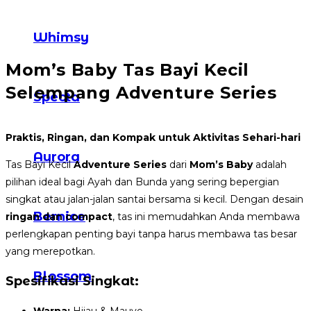
Whimsy
Mom’s Baby Tas Bayi Kecil
Selempang Adventure Series
Specta
Praktis, Ringan, dan Kompak untuk Aktivitas Sehari-hari
Aurora
Tas Bayi Kecil
Adventure Series
dari
Mom’s Baby
adalah
pilihan ideal bagi Ayah dan Bunda yang sering bepergian
singkat atau jalan-jalan santai bersama si kecil. Dengan desain
Bernice
ringan dan compact
, tas ini memudahkan Anda membawa
perlengkapan penting bayi tanpa harus membawa tas besar
yang merepotkan.
Blossom
Spesifikasi Singkat: