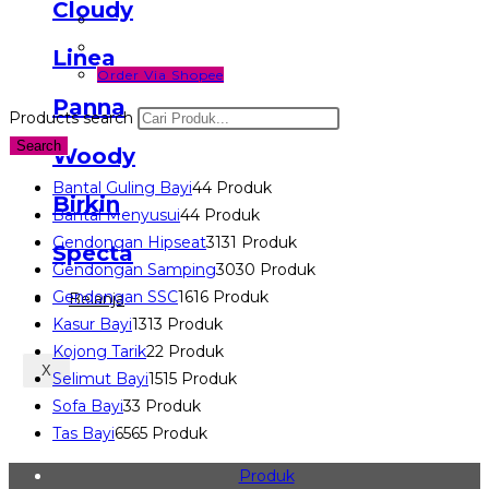
Cloudy
Linea
Order Via Shopee
Panna
Products search
Search
Woody
Bantal Guling Bayi
4
4 Produk
Birkin
Bantal Menyusui
4
4 Produk
Gendongan Hipseat
31
31 Produk
Specta
Gendongan Samping
30
30 Produk
Gendongan SSC
16
16 Produk
Belanja
Kasur Bayi
13
13 Produk
Kojong Tarik
2
2 Produk
X
Selimut Bayi
15
15 Produk
Sofa Bayi
3
3 Produk
Tas Bayi
65
65 Produk
Produk