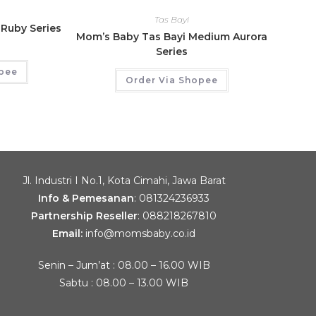
Tas Bayi
Ruby Series
Mom’s Baby Tas Bayi Medium Aurora
Series
opee
Order Via Shopee
Jl. Industri I No.1, Kota Cimahi, Jawa Barat
Info & Pemesanan
:
081324236933
Partnership Reseller
:
088218267810
Email:
info@momsbaby.co.id
Senin – Jum’at : 08.00 – 16.00 WIB
Sabtu : 08.00 – 13.00 WIB