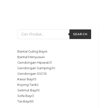
SEARCH
Bantal Guling Bayi
4
Bantal Menyusui
4
Gendongan Hipseat
31
Gendongan Samping
30
Gendongan SSC
16
Kasur Bayi
13
Kojong Tarik
2
Selimut Bayi
15
Sofa Bayi
3
Tas Bayi
65