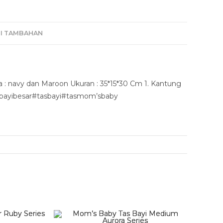
I TAMBAHAN
: navy dan Maroon Ukuran : 35*15*30 Cm 1. Kantung
asbayibesar#tasbayi#tasmom’sbaby