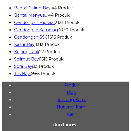
Bantal Guling Bayi
4
4 Produk
Bantal Menyusui
4
4 Produk
Gendongan Hipseat
31
31 Produk
Gendongan Samping
30
30 Produk
Gendongan SSC
16
16 Produk
Kasur Bayi
13
13 Produk
Kojong Tarik
2
2 Produk
Selimut Bayi
15
15 Produk
Sofa Bayi
3
3 Produk
Tas Bayi
65
65 Produk
Produk
Blog
Tentang Kami
Hubungi Kami
Karir
Ikuti Kami