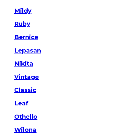
Mildy
Ruby
Bernice
Lepasan
Nikita
Vintage
Classic
Leaf
Othello
Wilona