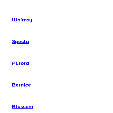
Whimsy
Specta
Aurora
Bernice
Blossom