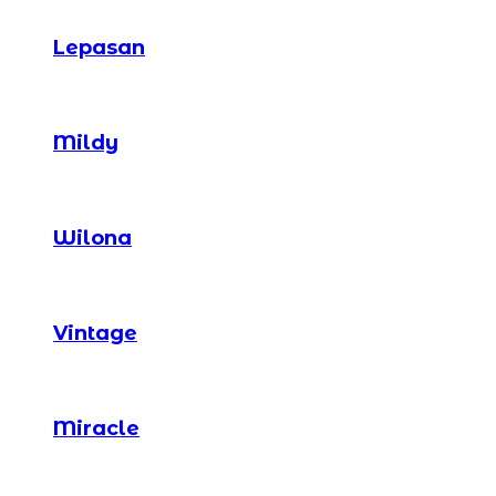
Lepasan
Mildy
Wilona
Vintage
Miracle