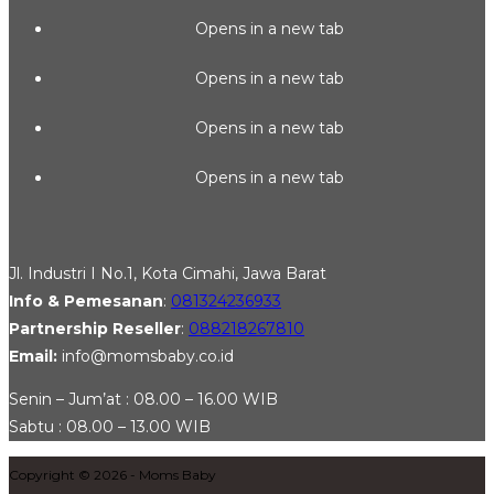
Opens in a new tab
Opens in a new tab
Opens in a new tab
Opens in a new tab
Jl. Industri I No.1, Kota Cimahi, Jawa Barat
Info & Pemesanan
:
081324236933
Partnership Reseller
:
088218267810
Email:
info@momsbaby.co.id
Senin – Jum’at : 08.00 – 16.00 WIB
Sabtu : 08.00 – 13.00 WIB
Copyright © 2026 - Moms Baby