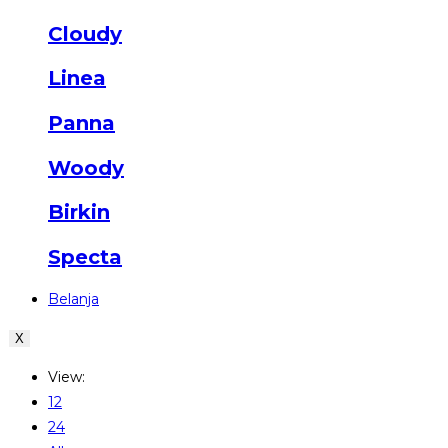
Cloudy
Linea
Panna
Woody
Birkin
Specta
Belanja
X
View:
12
24