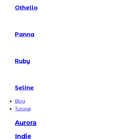
Othello
Panna
Ruby
Seline
Blog
Tutorial
Aurora
Indie