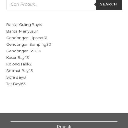
SEARCH
Bantal Guling Bayi
4
Bantal Menyusui
4
Gendongan Hipseat
31
Gendongan Samping
30
Gendongan SSC
16
Kasur Bayi
13
Kojong Tarik
2
Selimut Bayi
15
Sofa Bayi
3
Tas Bayi
65
Produk