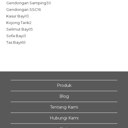
Gendongan Samping
30
Gendongan SSC
16
Kasur Bayi
13
Kojong Tarik
2
Selimut Bayi
15
Sofa Bayi
3
Tas Bayi
65
Produk
Blog
Tentang Kami
Hubungi Kami