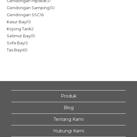
Gendongan Hipseat
31
Gendongan Samping
30
Gendongan SSC
16
Kasur Bayi
13
Kojong Tarik
2
Selimut Bayi
15
Sofa Bayi
3
Tas Bayi
65
Produk
Blog
Tentang Kami
Hubungi Kami