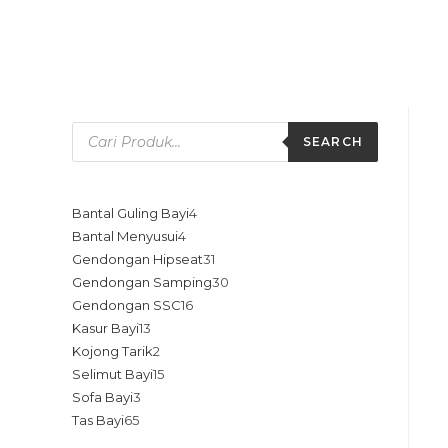
SEARCH
Bantal Guling Bayi
4
Bantal Menyusui
4
Gendongan Hipseat
31
Gendongan Samping
30
Gendongan SSC
16
Kasur Bayi
13
Kojong Tarik
2
Selimut Bayi
15
Sofa Bayi
3
Tas Bayi
65