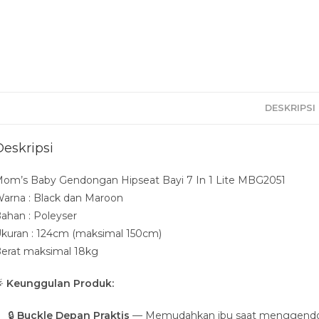
DESKRIPSI
Deskripsi
om’s Baby Gendongan Hipseat Bayi 7 In 1 Lite MBG2051
arna : Black dan Maroon
ahan : Poleyser
kuran : 124cm (maksimal 150cm)
erat maksimal 18kg

Keunggulan Produk:
🔒
Buckle Depan Praktis
— Memudahkan ibu saat menggendong