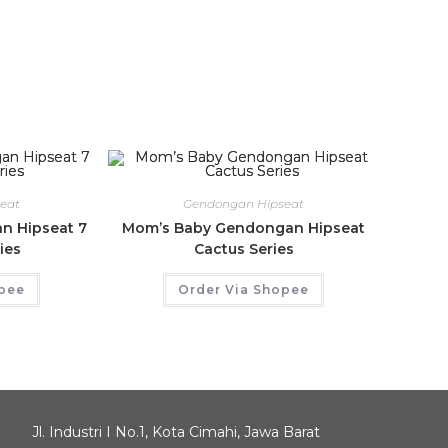
eat
Gendongan Hipseat
n Hipseat 7
Mom’s Baby Gendongan Hipseat
ries
Cactus Series
opee
Order Via Shopee
Jl. Industri I No.1, Kota Cimahi, Jawa Barat