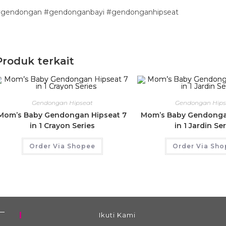
gendongan #gendonganbayi #gendonganhipseat
Produk terkait
Gendongan Hipseat
Gendongan Hips
Mom’s Baby Gendongan Hipseat 7
Mom’s Baby Gendonga
in 1 Crayon Series
in 1 Jardin Se
Order Via Shopee
Order Via Sh
Ikuti Kami