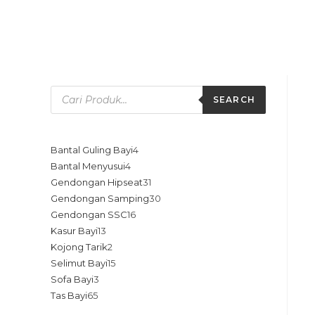
SEARCH
Bantal Guling Bayi
4
Bantal Menyusui
4
Gendongan Hipseat
31
Gendongan Samping
30
Gendongan SSC
16
Kasur Bayi
13
Kojong Tarik
2
Selimut Bayi
15
Sofa Bayi
3
Tas Bayi
65