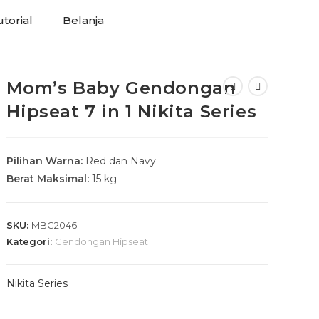
torial
Belanja
Mom’s Baby Gendongan
Hipseat 7 in 1 Nikita Series
Pilihan Warna:
Red dan Navy
Berat Maksimal:
15 kg
SKU:
MBG2046
Kategori:
Gendongan Hipseat
Nikita Series