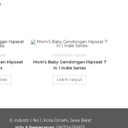
.
eat
Gendongan Hipseat
an Hipseat
Mom’s Baby Gendongan Hipseat 7
es
In 1 Indie Series
opee
Lebih lanjut
Jl. Industri I No.1, Kota Cimahi, Jawa Barat
Info & Pemesanan
:
081324236933