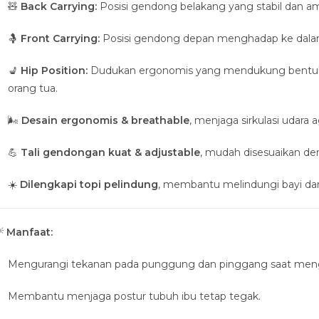
🧸
Back Carrying:
Posisi gendong belakang yang stabil dan ama
🤱
Front Carrying:
Posisi gendong depan menghadap ke dalam 
💺
Hip Position:
Dudukan ergonomis yang mendukung bentuk
orang tua.
🌬️
Desain ergonomis & breathable
, menjaga sirkulasi udara 
💪
Tali gendongan kuat & adjustable
, mudah disesuaikan d
☀️
Dilengkapi topi pelindung
, membantu melindungi bayi dari

Manfaat:
Mengurangi tekanan pada punggung dan pinggang saat me
Membantu menjaga postur tubuh ibu tetap tegak.