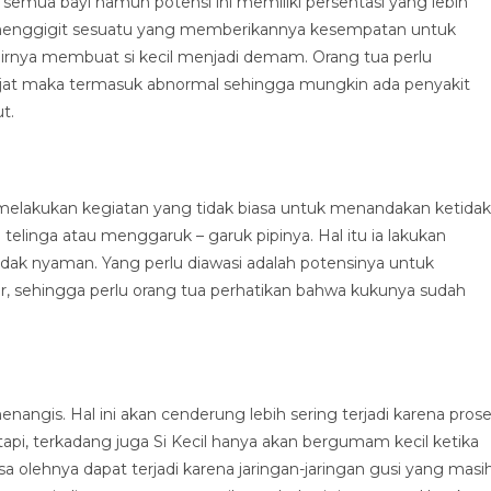
emua bayi namun potensi ini memiliki persentasi yang lebih
if menggigit sesuatu yang memberikannya kesempatan untuk
khirnya membuat si kecil menjadi demam. Orang tua perlu
erajat maka termasuk abnormal sehingga mungkin ada penyakit
t.
kan melakukan kegiatan yang tidak biasa untuk menandakan ketidak
elinga atau menggaruk – garuk pipinya. Hal itu ia lakukan
tidak nyaman. Yang perlu diawasi adalah potensinya untuk
ur, sehingga perlu orang tua perhatikan bahwa kukunya sudah
 menangis. Hal ini akan cenderung lebih sering terjadi karena pros
api, terkadang juga Si Kecil hanya akan bergumam kecil ketika
a olehnya dapat terjadi karena jaringan-jaringan gusi yang masi