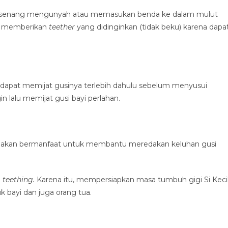
t senang mengunyah atau memasukan benda ke dalam mulut
at memberikan
teether
yang didinginkan (tidak beku) karena dapa
s dapat memijat gusinya terlebih dahulu sebelum menyusui
n lalu memijat gusi bayi perlahan.
ga akan bermanfaat untuk membantu meredakan keluhan gusi
u
teething.
Karena itu, mempersiapkan masa tumbuh gigi Si Keci
 bayi dan juga orang tua.