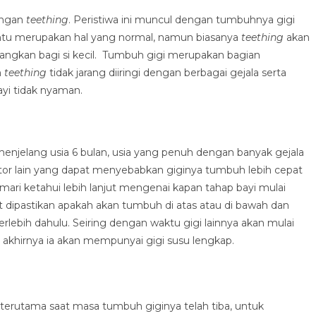
engan
teething
. Peristiwa ini muncul dengan tumbuhnya gigi
tentu merupakan hal yang normal, namun biasanya
teething
akan
ngkan bagi si kecil. Tumbuh gigi merupakan bagian
m
teething
tidak jarang diiringi dengan berbagai gejala serta
i tidak nyaman.
enjelang usia 6 bulan, usia yang penuh dengan banyak gejala
tor lain yang dapat menyebabkan giginya tumbuh lebih cepat
ari ketahui lebih lanjut mengenai kapan tahap bayi mulai
t dipastikan apakah akan tumbuh di atas atau di bawah dan
lebih dahulu. Seiring dengan waktu gigi lainnya akan mulai
akhirnya ia akan mempunyai gigi susu lengkap.
erutama saat masa tumbuh giginya telah tiba, untuk