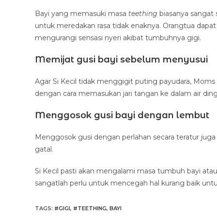
Bayi yang memasuki masa
teething
biasanya sanga
untuk meredakan rasa tidak enaknya. Orangtua dap
mengurangi sensasi nyeri akibat tumbuhnya gigi.
Memijat gusi bayi sebelum menyusui
Agar Si Kecil tidak menggigit puting payudara, Mom
dengan cara memasukan jari tangan ke dalam air dingi
Menggosok gusi bayi dengan lembut
Menggosok gusi dengan perlahan secara teratur ju
gatal.
Si Kecil pasti akan mengalami masa tumbuh bayi ata
sangatlah perlu untuk mencegah hal kurang baik untuk
TAGS
:
#GIGI
,
#TEETHING
,
BAYI